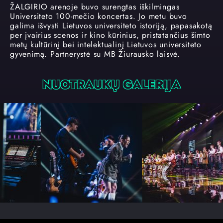
ŽALGIRIO arenoje buvo surengtas iškilmingas
Universiteto 100-mečio koncertas. Jo metu buvo
galima išvysti Lietuvos universiteto istoriją, papasakotą
per įvairius scenos ir kino kūrinius, pristatančius šimto
metų kultūrinį bei intelektualinį Lietuvos universiteto
gyvenimą. Partnerystė su MB Žiurausko laisvė.
NUOTRAUKŲ GALERIJA