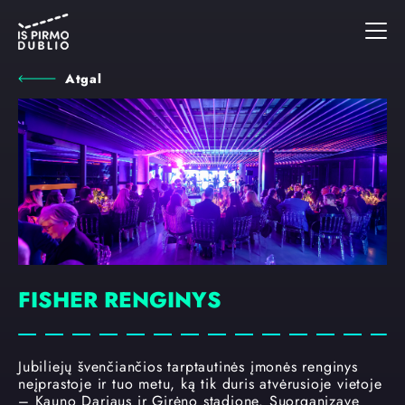
Atgal
FISHER RENGINYS
Jubiliejų švenčiančios tarptautinės įmonės renginys
neįprastoje ir tuo metu, ką tik duris atvėrusioje vietoje
– Kauno Dariaus ir Girėno stadione. Suorganizavę