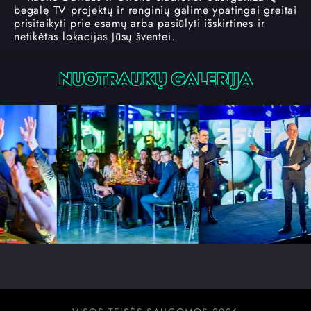
begalę TV projektų ir renginių galime ypatingai greitai
prisitaikyti prie esamų arba pasiūlyti išskirtines ir
netikėtas lokacijas Jūsų šventei.
NUOTRAUKŲ GALERIJA